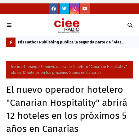
 con las
Isis Hathor Publishing publica la segunda parte de “Alas
"La
Incompletas”, la última novela de la periodista y escritora
con
L
Alicia Luengo
O
Inicio
Turismo
El nuevo operador hotelero "Canarian Hospitality"
M
abrirá 12 hoteles en los próximos 5 años en Canarias
Á
El nuevo operador hotelero
S
V
"Canarian Hospitality" abrirá
I
12 hoteles en los próximos 5
S
años en Canarias
T
O