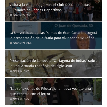
Visita a la Villa de Agüimes el Club RCCD, de Rutas
Culturales en Coches Deportivos
octubre 29, 2021
La Universidad de Las Palmas de Gran Canaria acogerá
la presentación de la “Guía para vivir sanos 120 años”
del Dr. Manuel de la Peña
octubre 21, 2024
Presentación de la novela "Cartagena de Indias" sobre
la Real Armada Española del siglo XVIII
mayo 07, 2022
"Las reflexiones de Piluca": una nueva voz literaria
que conecta con el lector
mayo 01, 2025