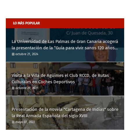
LO MÁS POPULAR
La Universidad de Las Palmas de Gran Canaria acogerá
la presentación de la “Guía para vivir sanos 120 años”
del Dr. Manuel de la Peña
octubre 21, 2024
Visita a la Villa de Agüimes el Club RCCD, de Rutas
Culturales en Coches Deportivos
octubre 29, 2021
Presentación de la novela "Cartagena de Indias" sobre
la Real Armada Española del siglo XVIII
mayo 07, 2022