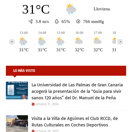
31°C
Llovizna
3.8 m/s
65%
766
mmHg
13:00
14:00
15:00
16:00
17:00
18:00
‹
›
31°C
31°C
31°C
32°C
32°C
31°C
LO MÁS VISTO
La Universidad de Las Palmas de Gran Canaria
acogerá la presentación de la “Guía para vivir
sanos 120 años” del Dr. Manuel de la Peña
octubre 21, 2024
Visita a la Villa de Agüimes el Club RCCD, de
Rutas Culturales en Coches Deportivos
octubre 29, 2021