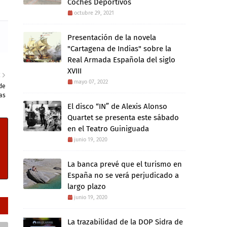
Coches Deportivos
octubre 29, 2021
Presentación de la novela
"Cartagena de Indias" sobre la
Real Armada Española del siglo
XVIII
E
mayo 07, 2022
de
as
El disco “IN” de Alexis Alonso
Quartet se presenta este sábado
en el Teatro Guiniguada
junio 19, 2020
La banca prevé que el turismo en
España no se verá perjudicado a
largo plazo
junio 19, 2020
La trazabilidad de la DOP Sidra de