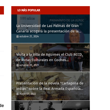
LO MÁS POPULAR
La Universidad de Las Palmas de Gran
Canaria acogerá la presentación de la
“Guía para vivir sanos 120 años” del Dr.
octubre 21, 2024
Manuel de la Peña
Visita a la Villa de Agüimes el Club RCCD,
de Rutas Culturales en Coches
Deportivos
octubre 29, 2021
Presentación de la novela "Cartagena de
Indias" sobre la Real Armada Española
del siglo XVIII
mayo 07, 2022
de