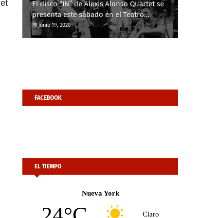
et
El disco “IN” de Alexis Alonso Quartet se
presenta este sábado en el Teatro
Guiniguada
junio 19, 2020
FACEBOOK
EL TIEMPO
Nueva York
24°C
Claro