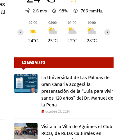
es
2.6 m/s
98%
766
mmHg
al
07:00
08:00
09:00
10:00
11:00
12:00
‹
›
24°C
25°C
27°C
28°C
29°C
30°C
LO MÁS VISTO
La Universidad de Las Palmas de
Gran Canaria acogerá la
presentación de la “Guía para vivir
sanos 120 años” del Dr. Manuel de
la Peña
octubre 21, 2024
Visita a la Villa de Agüimes el Club
RCCD, de Rutas Culturales en