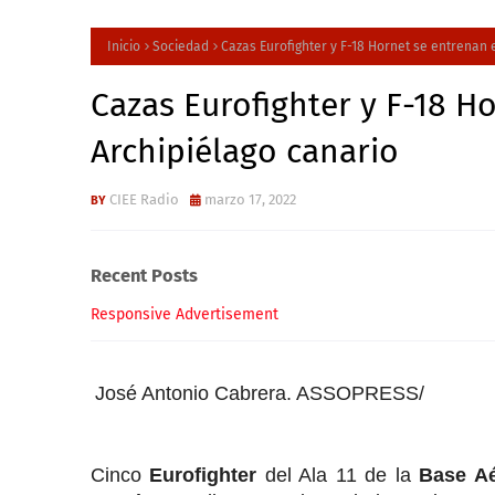
Inicio
Sociedad
Cazas Eurofighter y F-18 Hornet se entrenan 
Cazas Eurofighter y F-18 H
Archipiélago canario
CIEE Radio
marzo 17, 2022
Recent Posts
Responsive Advertisement
José Antonio Cabrera. ASSOPRESS/
Cinco
Eurofighter
del Ala 11 de la
Base Aé