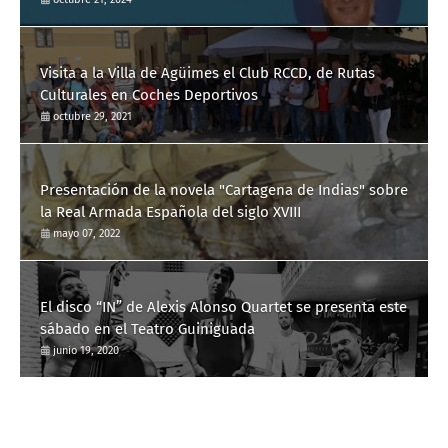
del Dr. Manuel de la Peña
Visita a la Villa de Agüimes el Club RCCD, de Rutas
Culturales en Coches Deportivos
octubre 29, 2021
Presentación de la novela "Cartagena de Indias" sobre
la Real Armada Española del siglo XVIII
mayo 07, 2022
El disco “IN” de Alexis Alonso Quartet se presenta este
sábado en el Teatro Guiniguada
junio 19, 2020