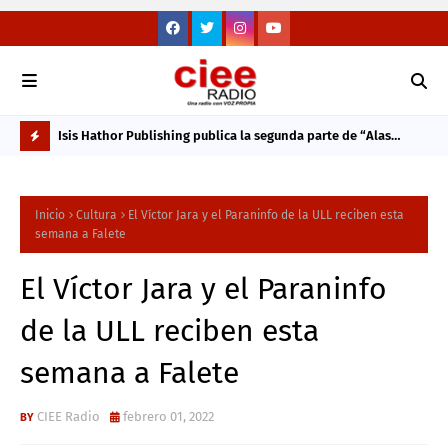
 con las
Isis Hathor Publishing publica la segunda parte de “Alas
"La
Incompletas”, la última novela de la periodista y escritora
con
L
Alicia Luengo
O
Inicio
Cultura
El Víctor Jara y el Paraninfo de la ULL reciben esta
M
semana a Falete
Á
El Víctor Jara y el Paraninfo
S
V
de la ULL reciben esta
I
semana a Falete
S
T
CIEE Radio
febrero 01, 2022
O