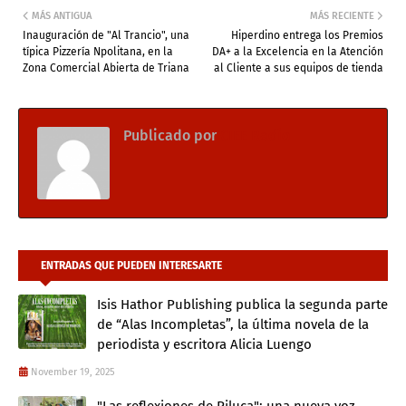
MÁS ANTIGUA
MÁS RECIENTE
Inauguración de "Al Trancio", una
Hiperdino entrega los Premios
típica Pizzería Npolitana, en la
DA+ a la Excelencia en la Atención
Zona Comercial Abierta de Triana
al Cliente a sus equipos de tienda
Publicado por
CIEE Radio
ENTRADAS QUE PUEDEN INTERESARTE
Isis Hathor Publishing publica la segunda parte
de “Alas Incompletas”, la última novela de la
periodista y escritora Alicia Luengo
November 19, 2025