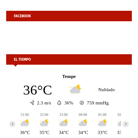
FACEBOOK
EL TIEMPO
Tempe
36°C
Nublado
2.3 m/s
36%
759
mmHg
21:00
22:00
23:00
00:00
01:00
02:00
‹
›
36°C
35°C
34°C
34°C
33°C
33°C