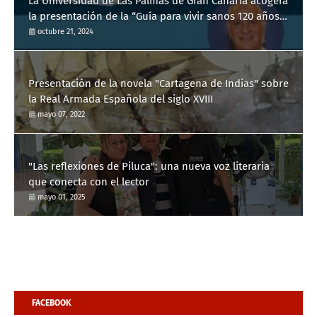
La Universidad de Las Palmas de Gran Canaria acogerá
la presentación de la “Guía para vivir sanos 120 años”
del Dr. Manuel de la Peña
octubre 21, 2024
Presentación de la novela "Cartagena de Indias" sobre
la Real Armada Española del siglo XVIII
mayo 07, 2022
"Las reflexiones de Piluca": una nueva voz literaria
que conecta con el lector
mayo 01, 2025
FACEBOOK