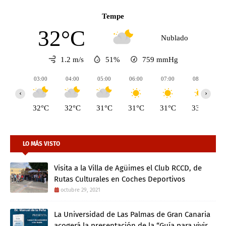
Tempe
32°C
Nublado
1.2 m/s
51%
759
mmHg
03:00
04:00
05:00
06:00
07:00
08:00
‹
›
32°C
32°C
31°C
31°C
31°C
33°C
LO MÁS VISTO
Visita a la Villa de Agüimes el Club RCCD, de
Rutas Culturales en Coches Deportivos
octubre 29, 2021
La Universidad de Las Palmas de Gran Canaria
acogerá la presentación de la “Guía para vivir