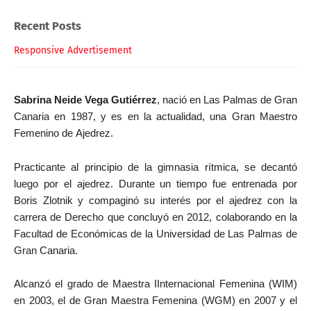
Recent Posts
Responsive Advertisement
Sabrina Neide Vega Gutiérrez
, nació en
Las Palmas de Gran
Canaria
en
1987
, y
es
en la actualidad,
una Gran Maestro
Femenino de
Ajedrez.
Practicante
al principio
de
la gimnasia rítmica
,
se decantó
luego por el ajedrez. Durante un tiempo fue entrenada por
Boris Zlotnik y compaginó su interés por el ajedrez con la
carrera de Derecho que concluyó en 2012
,
colabora
ndo
en la
Facultad de Económicas de la Universidad de Las Palmas de
Gran Canaria.
Alcanzó el grado de
M
aestra
I
Internacional
F
emenina (WIM)
en 2003, el de Gran Maestra Femenina (WGM) en 2007 y el