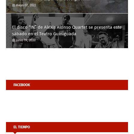
mayo 07, 2022
El disco “IN” de Alexis Alonso Quartet se presenta este
sábado en el Teatro Guiniguada
junio 19, 2020
FACEBOOK
EL TIEMPO