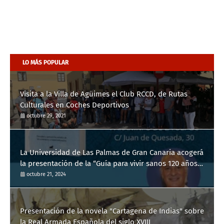
LO MÁS POPULAR
Visita a la Villa de Agüimes el Club RCCD, de Rutas
Culturales en Coches Deportivos
octubre 29, 2021
La Universidad de Las Palmas de Gran Canaria acogerá
la presentación de la “Guía para vivir sanos 120 años”
del Dr. Manuel de la Peña
octubre 21, 2024
Presentación de la novela "Cartagena de Indias" sobre
la Real Armada Española del siglo XVIII