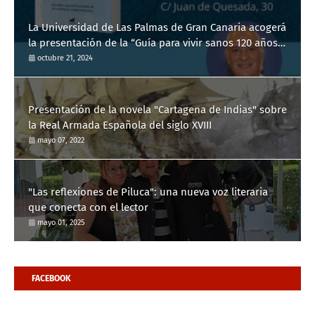
La Universidad de Las Palmas de Gran Canaria acogerá
la presentación de la “Guía para vivir sanos 120 años”
del Dr. Manuel de la Peña
octubre 21, 2024
Presentación de la novela "Cartagena de Indias" sobre
la Real Armada Española del siglo XVIII
mayo 07, 2022
"Las reflexiones de Piluca": una nueva voz literaria
que conecta con el lector
mayo 01, 2025
FACEBOOK