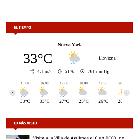
EL TIEMPO
Nueva York
33°C
Llovizna
4.1 m/s
51%
761
mmHg
15:00
16:00
17:00
18:00
19:00
20:00
‹
›
33°C
33°C
27°C
25°C
26°C
26°C
LO MÁS VISTO
Visita a la Villa de Agüimes el Club RCCD, de